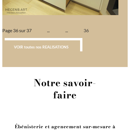
Petit meuble télé
Page 36 sur 37
« Prem
«
...
10
20
30
...
33
34
35
36
37
»
VOIR toutes nos REALISATIONS
Notre savoir-
faire
Ébénisterie et agencement sur‑mesure à