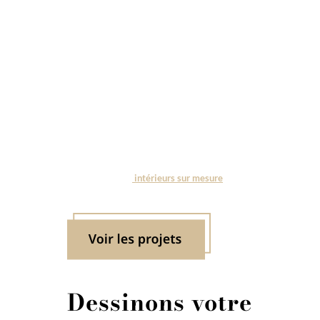
contemporains sur
mesure
La menuiserie Hegenbart
conçoit, fabrique et installe
, des
cuisines haut de gamme
et des
intérieurs sur mesure
,
fabriqués entièrement en Provence
.
Dessinons votre