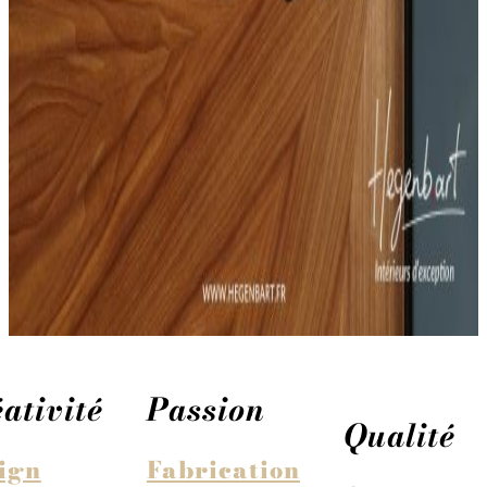
ativité
Passion
Qualité
ign
Fabrication