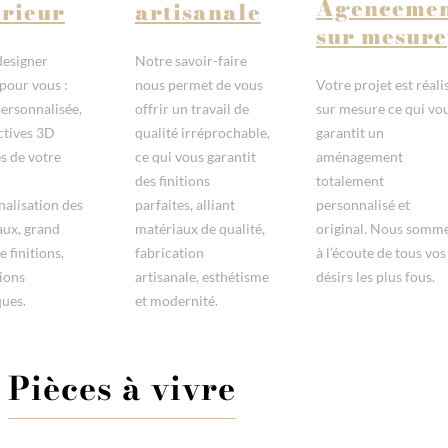
Agenceme
érieur
artisanale
sur mesure
designer
Notre savoir-faire
 pour vous :
nous permet de vous
Votre projet est réali
ersonnalisée,
offrir un travail de
sur mesure ce qui vo
ctives 3D
qualité irréprochable,
garantit un
es de votre
ce qui vous garantit
aménagement
des finitions
totalement
alisation des
parfaites, alliant
personnalisé et
aux, grand
matériaux de qualité,
original. Nous somm
e finitions,
fabrication
à l’écoute de tous vos
ions
artisanale, esthétisme
désirs les plus fous.
ques.
et modernité.
Pièces à vivre