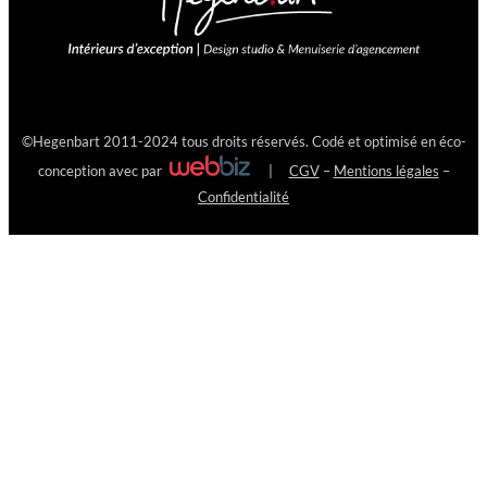
©
Hegenbart
2011-2024 tous droits réservés. Codé et optimisé en éco-
conception avec
par
|
CGV
–
Mentions légales
–
Confidentialité