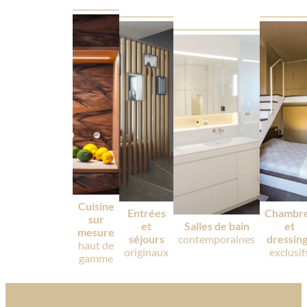
Cuisine
Entrées
Chambr
sur
et
Salles de bain
et
mesure
séjours
contemporaines
dressin
haut de
originaux
exclusif
gamme