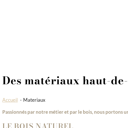
> EN VIDÉO
QUI SOMMES-NOUS
LES ÉTAPES DE VOTRE PROJET
LES MATÉRIAUX
ACTUALITÉS
DÉMARCHE RSE
PRESSE
Menu
Des matériaux haut-d
Accueil
Materiaux
Passionnés par notre métier et par le bois, nous portons un
LE BOIS NATUREL