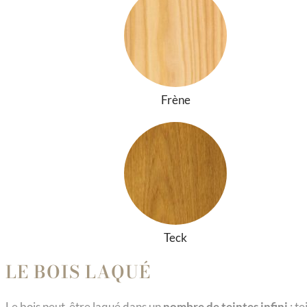
Frène
Teck
LE BOIS LAQUÉ
Le bois peut-être laqué dans un
nombre de teintes infini
: te