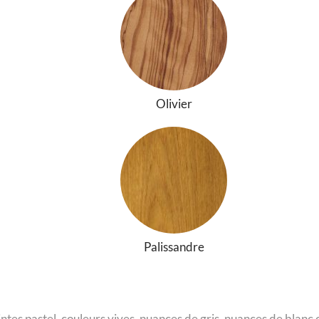
Olivier
Palissandre
intes pastel, couleurs vives, nuances de gris, nuances de blanc o