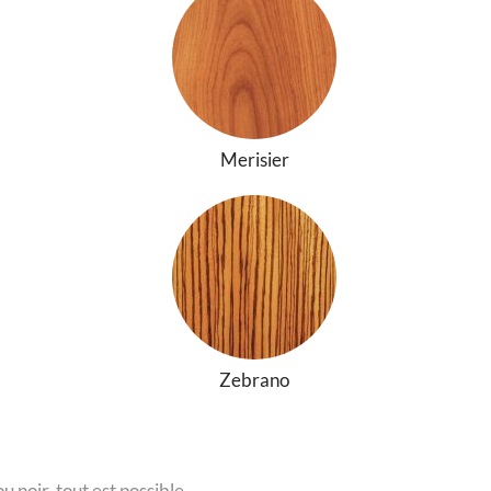
Merisier
Zebrano
u noir, tout est possible.