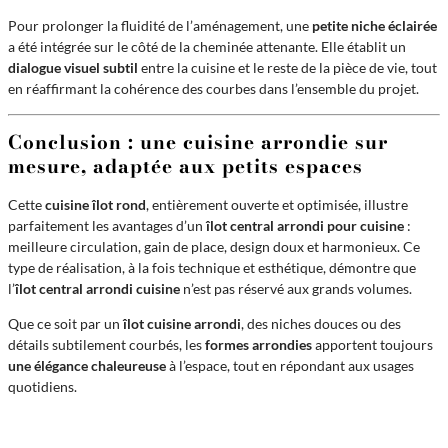
Pour prolonger la fluidité de l’aménagement, une
petite niche éclairée
a été intégrée sur le côté de la cheminée attenante. Elle établit un
dialogue visuel subtil
entre la cuisine et le reste de la pièce de vie, tout
en réaffirmant la cohérence des courbes dans l’ensemble du projet.
Conclusion : une cuisine arrondie sur
mesure, adaptée aux petits espaces
Cette
cuisine îlot rond
, entièrement ouverte et optimisée, illustre
parfaitement les avantages d’un
îlot central arrondi pour cuisine
:
meilleure circulation, gain de place, design doux et harmonieux. Ce
type de réalisation, à la fois technique et esthétique, démontre que
l’
îlot central arrondi cuisine
n’est pas réservé aux grands volumes.
Que ce soit par un
îlot cuisine arrondi
, des niches douces ou des
détails subtilement courbés, les
formes arrondies
apportent toujours
une élégance chaleureuse
à l’espace, tout en répondant aux usages
quotidiens.