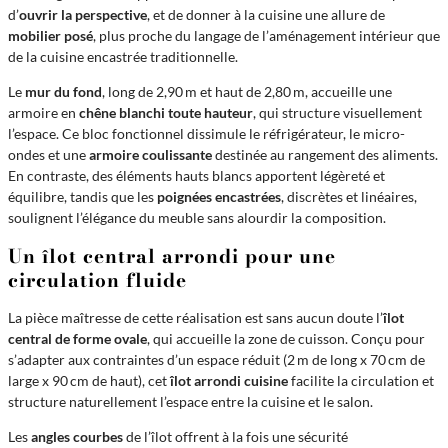
d’
ouvrir la perspective
, et de donner à la cuisine une allure de
mobilier posé
, plus proche du langage de l’aménagement intérieur que
de la cuisine encastrée traditionnelle.
Le
mur du fond
, long de 2,90 m et haut de 2,80 m, accueille une
armoire en
chêne blanchi toute hauteur
, qui structure visuellement
l’espace. Ce bloc fonctionnel dissimule le réfrigérateur, le micro-
ondes et une
armoire coulissante
destinée au rangement des aliments.
En contraste, des éléments hauts blancs apportent légèreté et
équilibre, tandis que les
poignées encastrées
, discrètes et linéaires,
soulignent l’élégance du meuble sans alourdir la composition.
Un îlot central arrondi pour une
circulation fluide
La pièce maîtresse de cette réalisation est sans aucun doute l’
îlot
central de forme ovale
, qui accueille la zone de cuisson. Conçu pour
s’adapter aux contraintes d’un espace réduit (2 m de long x 70 cm de
large x 90 cm de haut), cet
îlot arrondi cuisine
facilite la circulation et
structure naturellement l’espace entre la cuisine et le salon.
Les
angles courbes
de l’îlot offrent à la fois une sécurité