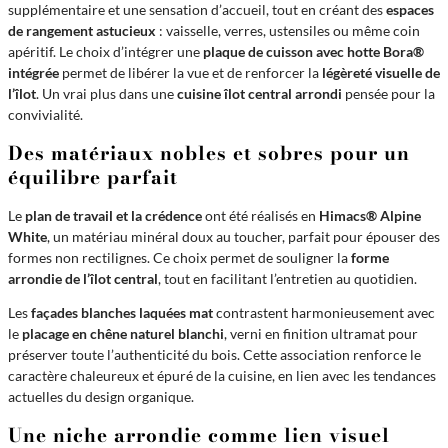
supplémentaire et une sensation d’accueil, tout en créant des
espaces
de rangement astucieux
: vaisselle, verres, ustensiles ou même coin
apéritif. Le choix d’intégrer une
plaque de cuisson avec hotte Bora®
intégrée
permet de libérer la vue et de renforcer la
légèreté visuelle de
l’îlot
. Un vrai plus dans une
cuisine îlot central arrondi
pensée pour la
convivialité.
Des matériaux nobles et sobres pour un
équilibre parfait
Le
plan de travail et la crédence
ont été réalisés en
Himacs® Alpine
White
, un matériau minéral doux au toucher, parfait pour épouser des
formes non rectilignes. Ce choix permet de souligner la
forme
arrondie de l’îlot central
, tout en facilitant l’entretien au quotidien.
Les
façades blanches laquées mat
contrastent harmonieusement avec
le
placage en chêne naturel blanchi
, verni en finition ultramat pour
préserver toute l’authenticité du bois. Cette association renforce le
caractère chaleureux et épuré de la cuisine, en lien avec les tendances
actuelles du design organique.
Une niche arrondie comme lien visuel