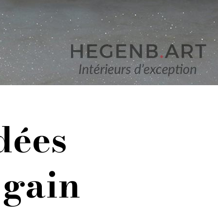
idées
 gain