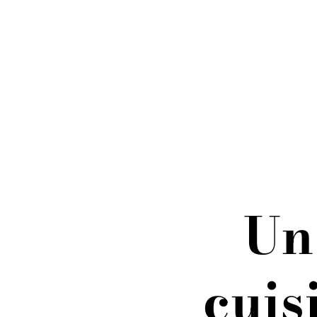
> EN VIDÉO
QUI SOMMES-NOUS
LES ÉTAPES DE VOTRE PROJET
LES MATÉRIAUX
ACTUALITÉS
DÉMARCHE RSE
PRESSE
Menu
Un
cuis