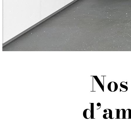
Nos 
d’am