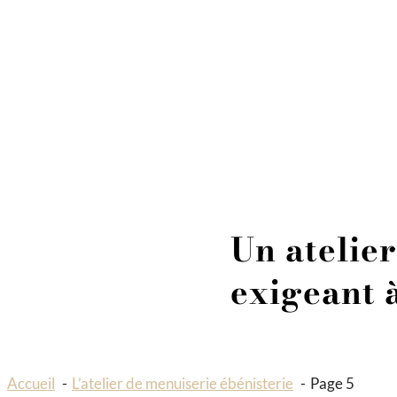
> EN VIDÉO
QUI SOMMES-NOUS
LES ÉTAPES DE VOTRE PROJET
LES MATÉRIAUX
ACTUALITÉS
DÉMARCHE RSE
PRESSE
Menu
Un atelier
exigeant 
Accueil
L’atelier de menuiserie ébénisterie
Page 5