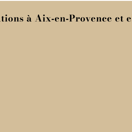
ations à Aix‑en‑Provence et 
aut de gamme avec portes noyer et tissu