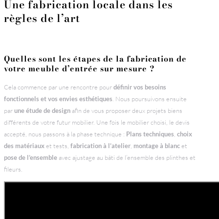
Une fabrication locale dans les
règles de l’art
Quelles sont les étapes de la fabrication de
votre meuble d’entrée sur mesure ?
Cela commence par une rencontre pour
définir vos besoins
fonctionnels et vos envies esthétiques
. Nous poursuivons ensuite
par
une étude de design
afin de vous proposer deux projets biens
différents de votre futur mobilier. Une fois le mobilier choisi, le devis
accepté, nous passons à la phase technique :
Plans techniques
,
choix
des matériaux
et tests,
fabrication à l’atelier
,
montage à blanc
et
pose de l’ensemble
avec ajustage au bâti de l’ensemble des plinthes et
fileurs.