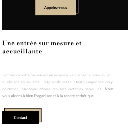
Appelez-nous
Une entrée sur mesure et
accueillante
L’entrée de votre maison est un espace à bien penser si vous voulez
qu’elle soit accueillante. En générale petite, il faut y ranger beaucoup
de choses ! Manteaux, chaussures, sacs, cartables, parapluies…
Nous
vous aidons à bien l’organiser et à la rendre esthétique
.
Contact