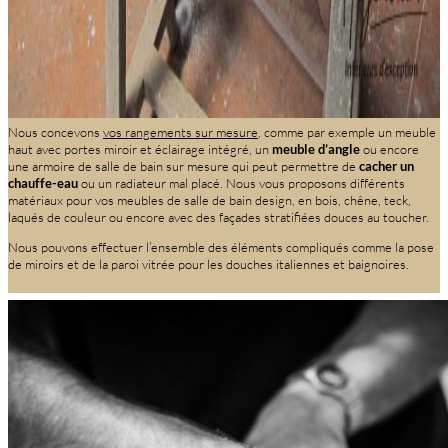
Nous concevons
vos rangements sur mesure
, comme par exemple un meuble
haut avec portes miroir et éclairage intégré, un
meuble d’angle
ou encore
une armoire de salle de bain sur mesure qui peut permettre de
cacher un
chauffe-eau
ou un radiateur mal placé. Nous vous proposons différents
matériaux pour vos meubles de salle de bain design, en bois, chêne, teck,
laqués de couleur ou encore avec des façades stratifiées douces au toucher.
Nous pouvons effectuer l’ensemble des éléments compliqués comme la pose
de miroirs et de la paroi vitrée pour les douches italiennes et baignoires.