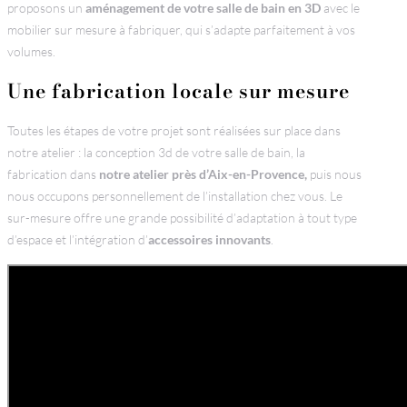
proposons un
aménagement de votre salle de bain en 3D
avec le
mobilier sur mesure à fabriquer, qui s’adapte parfaitement à vos
volumes.
Une fabrication locale sur mesure
Toutes les étapes de votre projet sont réalisées sur place dans
notre atelier : la conception 3d de votre salle de bain, la
fabrication dans
notre atelier près d’Aix-en-Provence,
puis nous
nous occupons personnellement de l’installation chez vous. Le
sur-mesure offre une grande possibilité d’adaptation à tout type
d’espace et l’intégration d’
accessoires innovants
.